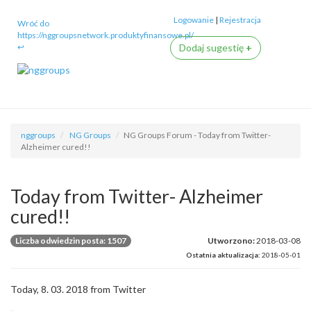
Logowanie
|
Rejestracja
Wróć do
https://nggroupsnetwork.produktyfinansowe.pl/
↩
Dodaj sugestię
+
nggroups
NG Groups
NG Groups Forum - Today from Twitter-
Alzheimer cured!!
Today from Twitter- Alzheimer
cured!!
Liczba odwiedzin posta: 1507
Utworzono:
2018-03-08
Ostatnia aktualizacja:
2018-05-01
Today, 8. 03. 2018 from Twitter