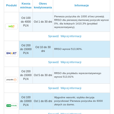
Kwota
Okres
Produkt
Informacje
min/max
kredytowania
Pierwsza pożyczka do 1000 zł bez prowizji.
Od 100
RRSO dla pierwszej darmowej pożyczki wynosi
do 4000
Od 1 do 30 dni
0%, dla kolejnych 1410,3% (przykład
PLN
reprezentatywny).
Sprawdź
Więcej informacji
Od 200
Od 10 do 30
do 15000
RRSO wynosi 513,90%.
dni
PLN
Sprawdź
Więcej informacji
Od 200
RRSO dla przykładu reprezentatywnego
do 15000
Od 5 do 30 dni
wynosi 513,91%
PLN
Sprawdź
Więcej informacji
Od 100
Wygodne warunki, szybka decyzja
do 10000
Od 1 do 65 dni
pożyczkowa! Pierwsza pożyczka do 6000
złotych za darmo.
PLN