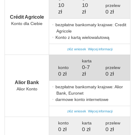
10
10
przelew
zł
zł
0 zł
Crédit Agricole
Konto dla Ciebie
bezpłatne bankomaty krajowe: Credit
Agricole
Konto z kartą wielowalutową
złóż wniosek
Więcej informacji
karta
0
-
7
konto
przelew
0 zł
zł
0 zł
Alior Bank
bezpłatne bankomaty krajowe: Alior
Alior Konto
Bank, Euronet
darmowe konto internetowe
złóż wniosek
Więcej informacji
konto
karta
przelew
0 zł
0 zł
0 zł