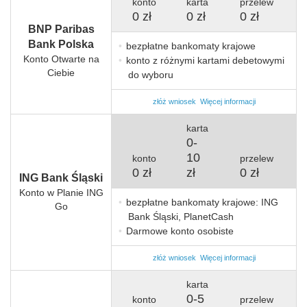
konto
karta
przelew
0 zł
0 zł
0 zł
BNP Paribas
Bank Polska
bezpłatne bankomaty krajowe
Konto Otwarte na
konto z różnymi kartami debetowymi
Ciebie
do wyboru
złóż wniosek
Więcej informacji
karta
0
-
10
konto
przelew
0 zł
zł
0 zł
ING Bank Śląski
Konto w Planie ING
bezpłatne bankomaty krajowe: ING
Go
Bank Śląski, PlanetCash
Darmowe konto osobiste
złóż wniosek
Więcej informacji
karta
0
-
5
konto
przelew