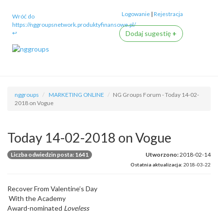
Logowanie
|
Rejestracja
Wróć do
https://nggroupsnetwork.produktyfinansowe.pl/
↩
Dodaj sugestię
+
nggroups
MARKETING ONLINE
NG Groups Forum - Today 14-02-
2018 on Vogue
Today 14-02-2018 on Vogue
Liczba odwiedzin posta: 1641
Utworzono:
2018-02-14
Ostatnia aktualizacja:
2018-03-22
Recover From Valentine’s Day
With the Academy
Award-nominated
Loveless