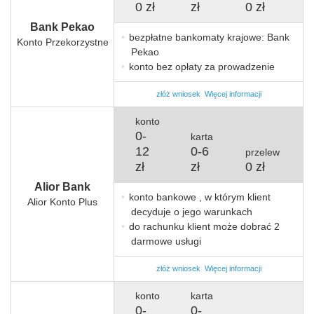
0 zł
zł
0 zł
Bank Pekao
bezpłatne bankomaty krajowe: Bank
Konto Przekorzystne
Pekao
konto bez opłaty za prowadzenie
złóż wniosek
Więcej informacji
konto
0
-
karta
12
0
-
6
przelew
zł
zł
0 zł
Alior Bank
konto bankowe , w którym klient
Alior Konto Plus
decyduje o jego warunkach
do rachunku klient może dobrać 2
darmowe usługi
złóż wniosek
Więcej informacji
konto
karta
0
-
0
-