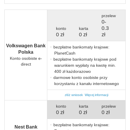
przelew
0
-
0.3
konto
karta
0 zł
0 zł
zł
Volkswagen Bank
bezpłatne bankomaty krajowe:
Polska
PlanetCash
Konto osobiste e-
bezpłatne bankomaty krajowe pod
direct
warunkiem wypłaty na kwotę min.
400 zł każdorazowo
darmowe konto osobiste przy
korzystaniu z kanału internetowego
złóż wniosek
Więcej informacji
konto
karta
przelew
0 zł
0 zł
0 zł
bezpłatne bankomaty krajowe:
Nest Bank