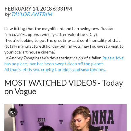
FEBRUARY 14, 2018 6:33 PM
by
TAYLOR ANTRIM
How fitting that the magnificent and harrowing new Russian
film
Loveless
opens two days after Valentine’s Day?
If you’re looking to put the greeting-card sentimentality of that
(totally manufactured) holiday behind you, may I suggest a visit to
your local art house cinema?
In Andrey Zvyagintsev’s devastating vision of a fallen
Russia, love
has no place, love has been swept clean off the planet.
All that’s left is sex, cruelty, boredom, and smartphones.
MOST WATCHED VIDEOS - Today
on Vogue