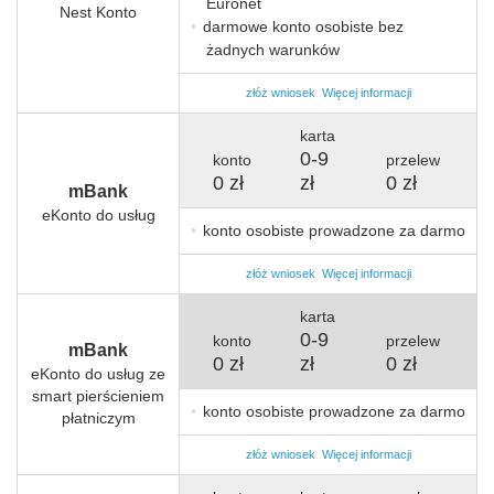
Euronet
Nest Konto
darmowe konto osobiste bez
żadnych warunków
złóż wniosek
Więcej informacji
karta
0
-
9
konto
przelew
0 zł
zł
0 zł
mBank
eKonto do usług
konto osobiste prowadzone za darmo
złóż wniosek
Więcej informacji
karta
0
-
9
konto
przelew
mBank
0 zł
zł
0 zł
eKonto do usług ze
smart pierścieniem
konto osobiste prowadzone za darmo
płatniczym
złóż wniosek
Więcej informacji