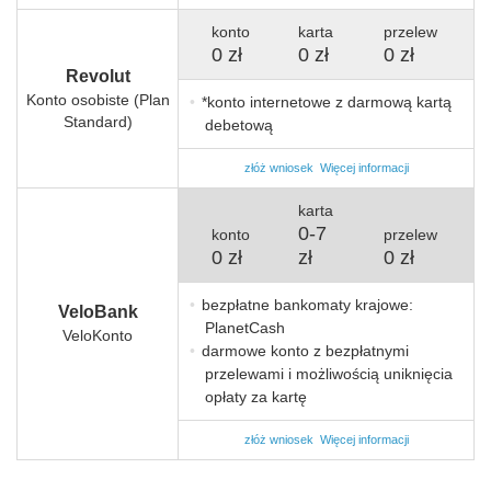
konto
karta
przelew
0 zł
0 zł
0 zł
Revolut
Konto osobiste (Plan
*konto internetowe z darmową kartą
Standard)
debetową
złóż wniosek
Więcej informacji
karta
0
-
7
konto
przelew
0 zł
zł
0 zł
bezpłatne bankomaty krajowe:
VeloBank
PlanetCash
VeloKonto
darmowe konto z bezpłatnymi
przelewami i możliwością uniknięcia
opłaty za kartę
złóż wniosek
Więcej informacji