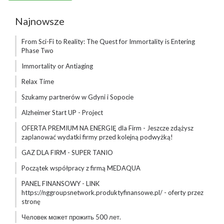
Najnowsze
From Sci-Fi to Reality: The Quest for Immortality is Entering
Phase Two
Immortality or Antiaging
Relax Time
Szukamy partnerów w Gdyni i Sopocie
Alzheimer Start UP - Project
OFERTA PREMIUM NA ENERGIĘ dla Firm - Jeszcze zdążysz
zaplanować wydatki firmy przed kolejną podwyżką!
GAZ DLA FIRM - SUPER TANIO
Początek współpracy z firmą MEDAQUA
PANEL FINANSOWY - LINK
https://nggroupsnetwork.produktyfinansowe.pl/ - oferty przez
stronę
Человек может прожить 500 лет.