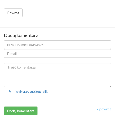
Powrót
Dodaj komentarz
Wybierz/upuść tutaj pliki
« powrót