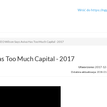
Wróć do https://ng
EO Wilson Says Aviva Has Too Much Capital - 2017
s Too Much Capital - 2017
Utworzono:
2017-12
Ostatnia aktualizacja:
2018-01