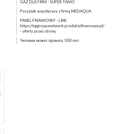
GAZ DLA FIRM - SUPER TANIO
Początek współpracy z firmą MEDAQUA
PANEL FINANSOWY - LINK
https://nggroupsnetwork.produktyfinansowe.pl/
- oferty przez stronę
Человек может прожить 500 лет.