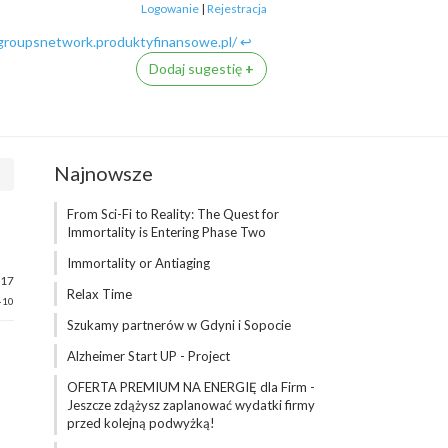
Logowanie
|
Rejestracja
groupsnetwork.produktyfinansowe.pl/ ↩
Dodaj sugestię
+
Najnowsze
From Sci-Fi to Reality: The Quest for
Immortality is Entering Phase Two
Immortality or Antiaging
-17
Relax Time
-10
Szukamy partnerów w Gdyni i Sopocie
Alzheimer Start UP - Project
OFERTA PREMIUM NA ENERGIĘ dla Firm -
Jeszcze zdążysz zaplanować wydatki firmy
przed kolejną podwyżką!