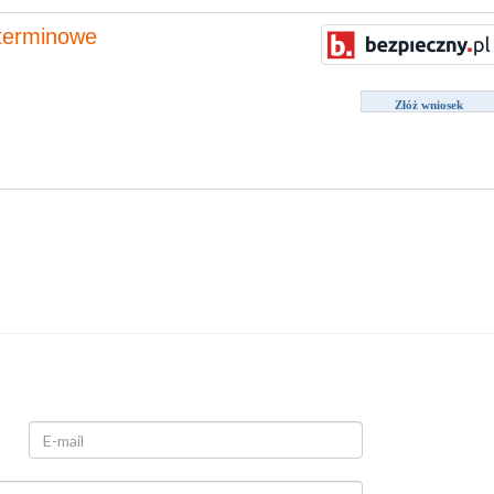
oterminowe
Złóż wniosek