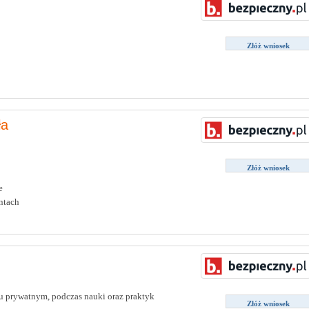
Złóż wniosek
ła
Złóż wniosek
e
ntach
 prywatnym, podczas nauki oraz praktyk
Złóż wniosek