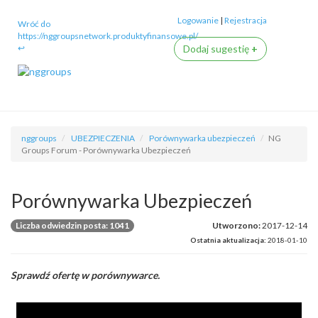
Logowanie
|
Rejestracja
Wróć do
https://nggroupsnetwork.produktyfinansowe.pl/
↩
Dodaj sugestię
+
nggroups
UBEZPIECZENIA
Porównywarka ubezpieczeń
NG
Groups Forum - Porównywarka Ubezpieczeń
Porównywarka Ubezpieczeń
Liczba odwiedzin posta: 1041
Utworzono:
2017-12-14
Ostatnia aktualizacja:
2018-01-10
Sprawdź ofertę w porównywarce.