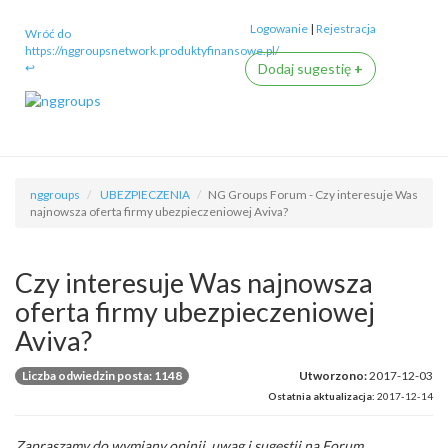
Logowanie
|
Rejestracja
Wróć do
https://nggroupsnetwork.produktyfinansowe.pl/
↩
Dodaj sugestię
+
nggroups
UBEZPIECZENIA
NG Groups Forum - Czy interesuje Was
najnowsza oferta firmy ubezpieczeniowej Aviva?
Czy interesuje Was najnowsza
oferta firmy ubezpieczeniowej
Aviva?
Liczba odwiedzin posta: 1148
Utworzono:
2017-12-03
Ostatnia aktualizacja:
2017-12-14
Zapraszamy do wymiany opinii, uwag i sugestii na Forum.