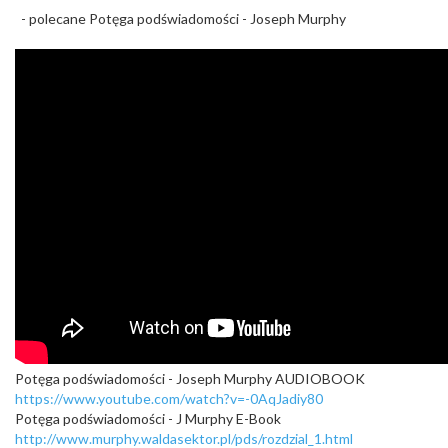
- polecane Potęga podświadomości - Joseph Murph​y
Potęga podświadomości - Joseph Murphy AUDIOBOOK
https://www.youtube.com/watch?v=-0AqJadiy80
Potęga podświadomości - J Murphy E-Book
http://www.murphy.waldasektor.pl/pds/rozdzial_1.html