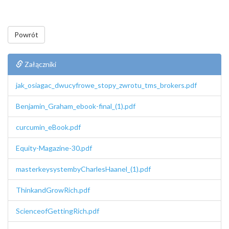
Powrót
Załączniki
jak_osiagac_dwucyfrowe_stopy_zwrotu_tms_brokers.pdf
Benjamin_Graham_ebook-final_(1).pdf
curcumin_eBook.pdf
Equity-Magazine-30.pdf
masterkeysystembyCharlesHaanel_(1).pdf
ThinkandGrowRich.pdf
ScienceofGettingRich.pdf