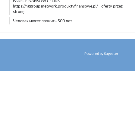
PANEL FINANSOWY - LINK
https://nggroupsnetwork.produktyfinansowe.pl/ - oferty przez
stronę
Человек может прожить 500 лет.
Powered by Sugester