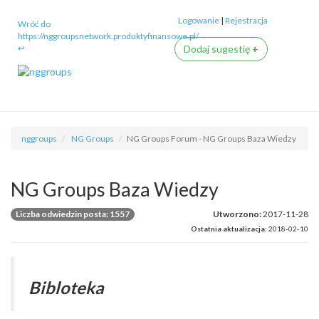
Logowanie
|
Rejestracja
Wróć do
https://nggroupsnetwork.produktyfinansowe.pl/
↩
Dodaj sugestię
+
nggroups
NG Groups
NG Groups Forum - NG Groups Baza Wiedzy
NG Groups Baza Wiedzy
Liczba odwiedzin posta: 1557
Utworzono:
2017-11-28
Ostatnia aktualizacja:
2018-02-10
Bibloteka