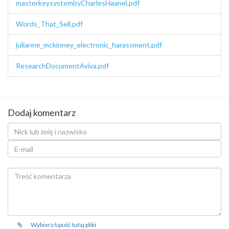
masterkeysystembyCharlesHaanel.pdf
Words_That_Sell.pdf
julianne_mckinney_electronic_harassment.pdf
ResearchDocumentAviva.pdf
Dodaj komentarz
Wybierz/upuść tutaj pliki