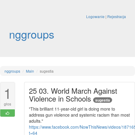
Logowanie
|
Rejestracja
nggroups
nggroups
Main
sugestia
1
25 03. World March Against
Violence in Schools
sugestia
głos
"This brilliant 11-year-old girl is doing more to
address gun violence and systemic racism than most
adults."
https://www.facebook.com/NowThisNews/videos/1871
t=64