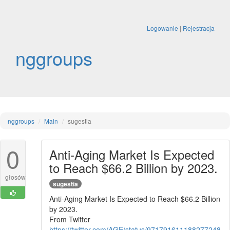
Logowanie
|
Rejestracja
nggroups
nggroups
Main
sugestia
0
Anti-Aging Market Is Expected
to Reach $66.2 Billion by 2023.
głosów
sugestia
Anti-Aging Market Is Expected to Reach $66.2 Billion
by 2023.
From Twitter
https://twitter.com/AGE/status/971791611188277248